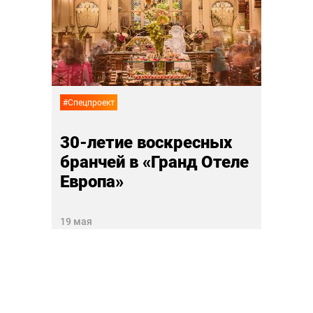
й
Тест
ль
бизн
31 дек
#Спецпроект
30-летие воскресных
бранчей в «Гранд Отеле
Европа»
19 мая