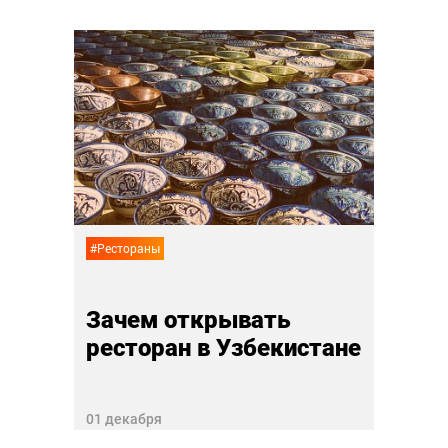
#Ресто
Как
эра
в Си
27 ноя
#Рестораны
Зачем открывать
ресторан в Узбекистане
01 декабря