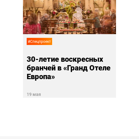
ль
Мод
11 апр
#Спецпроект
30-летие воскресных
бранчей в «Гранд Отеле
Европа»
19 мая