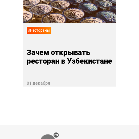
в Си
27 ноя
#Рестораны
Зачем открывать
ресторан в Узбекистане
01 декабря