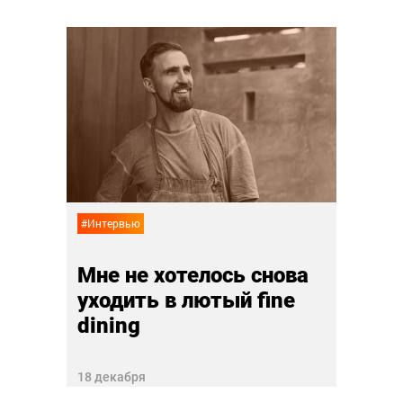
#Интер
На н
тил!
паль
21 июн
#Интервью
Мне не хотелось снова
уходить в лютый fine
dining
18 декабря