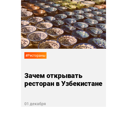
#Ресто
Как
эра
в Си
27 ноя
#Рестораны
Зачем открывать
ресторан в Узбекистане
01 декабря