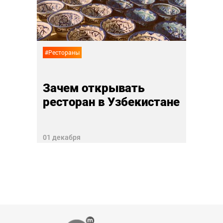
в Си
27 ноя
#Рестораны
Зачем открывать
ресторан в Узбекистане
01 декабря