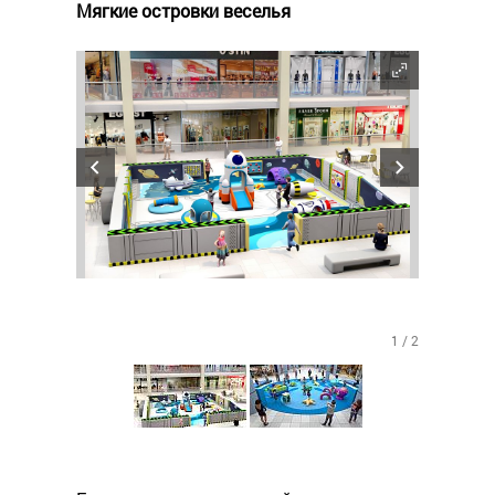
Мягкие островки веселья
1 / 2
1 / 2
2 / 2