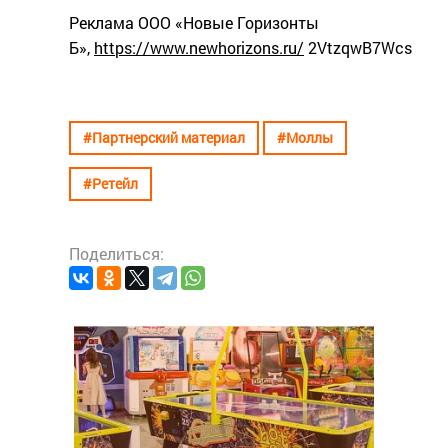
Реклама ООО «Новые Горизонты
Б»,
https://www.newhorizons.ru/
2VtzqwB7Wcs
#Партнерский материал
#Моллы
#Ретейл
Поделиться:
#Партне
:
Joki
сам