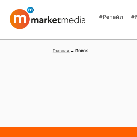
#Ретейл
#
Главная
→ Поиск