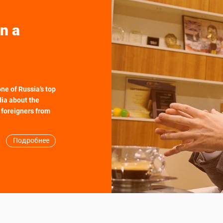
n a
ne of Russia’s top
dia about the
 foreigners from
Подробнее