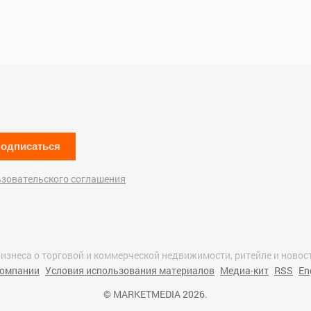
одписаться
ьзовательского соглашения
изнеса о торговой и коммерческой недвижимости, ритейле и новост
компании
Условия использования материалов
Медиа-кит
RSS
En
© MARKETMEDIA 2026.