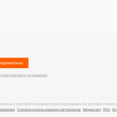
одписаться
ьзовательского соглашения
изнеса о торговой и коммерческой недвижимости, ритейле и новост
компании
Условия использования материалов
Медиа-кит
RSS
En