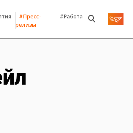
ятия
#Пресс-
#Работа
релизы
ейл