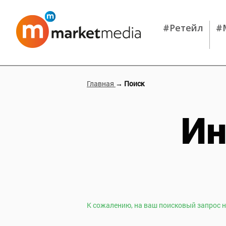
#Ретейл
#
Главная
→ Поиск
Ин
К сожалению, на ваш поисковый запрос н